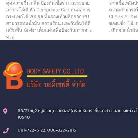
ดูดความชื้น กลิ่น ป้องกันเชื้อรา และระบาย
จากเชื้อเพลิง
อากาศได้ดี หัว Composite Cap ทนต่อการ
ความสามารถใน
กระแทกได้ 200จูล พื้นรองเท้าผลิตจาก PU
CLASS A : จะเป
สามารถทนน้ำมัน ความร้อน และกันลื่นได้ดี
ของแข็ง, ไม้,
เสริมพื้น Kevlar เต็มแผ่นเพื่อป้องกันการเจาะ
: เกิดจากน้ำมัน
ทะลุ
88/21 หมู่2 หมู่บ้านศุภาลัยวิลล์(ศรีนครินทร์-กิ่งแก้ว) ตำบลบางแก้
10540
081-722-6122, 086-322-2815