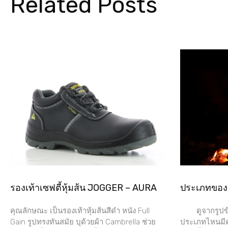
Related Posts
รองเท้าเซฟตี้หุ้มส้น JOGGER – AURA
ประเภทขอ
คุณลักษณะ เป็นรองเท้าหุ้มส้นสีดำ หนัง Full
ดูจากรูปข้า
Gain รูปทรงทันสมัย บุด้วยผ้า Cambrella ช่วย
ประเภทไหนมีคุ