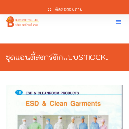
ติดต่อสอบถาม
ชุดแอนตี้สตาร์ติกแบบSMOCK..