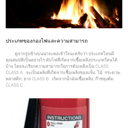
ประเภทของกองไฟและความสามารถ
ดูจากรูปข้างบนน่าจะพอเข้าใจนะครับว่า ประเภทไหนมี
คุณสมบัติเป็นอย่างไร ดับไฟที่เกิดจากเชื้อเพลิงประเภทใหนได้
บ้าง โดยจะเรียกความสามารถในการดับเพลิงเป็น CLASS
CLASS A : จะเป็นเพลิงที่เกิดจากเชื้อเพลิงของแข็ง, ไม้, กระดาษ,
พลาสติก, ยาง CLASS B : เกิดจากน้ำมันเชื้อเพลิง, ก๊าซหุงต้ม
CLASS C :