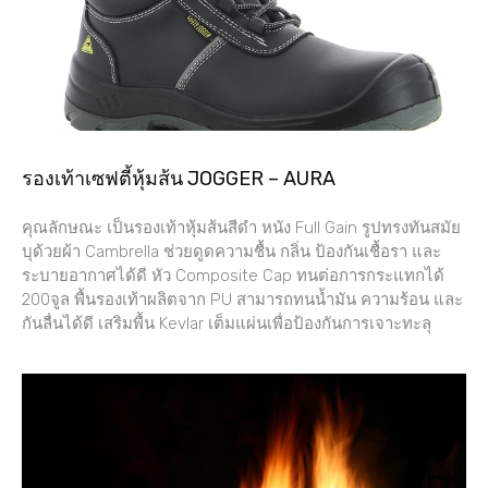
รองเท้าเซฟตี้หุ้มส้น JOGGER – AURA
คุณลักษณะ เป็นรองเท้าหุ้มส้นสีดำ หนัง Full Gain รูปทรงทันสมัย
บุด้วยผ้า Cambrella ช่วยดูดความชื้น กลิ่น ป้องกันเชื้อรา และ
ระบายอากาศได้ดี หัว Composite Cap ทนต่อการกระแทกได้
200จูล พื้นรองเท้าผลิตจาก PU สามารถทนน้ำมัน ความร้อน และ
กันลื่นได้ดี เสริมพื้น Kevlar เต็มแผ่นเพื่อป้องกันการเจาะทะลุ