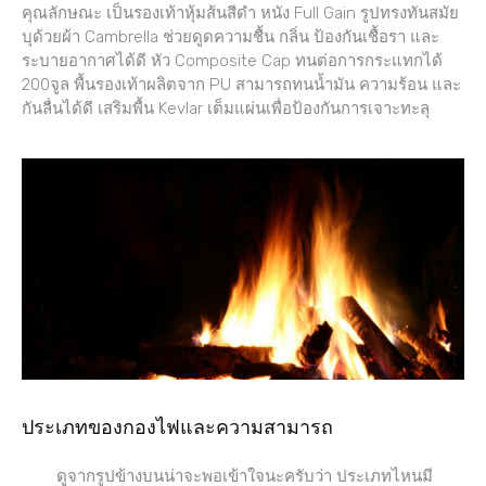
คุณลักษณะ เป็นรองเท้าหุ้มส้นสีดำ หนัง Full Gain รูปทรงทันสมัย
บุด้วยผ้า Cambrella ช่วยดูดความชื้น กลิ่น ป้องกันเชื้อรา และ
ระบายอากาศได้ดี หัว Composite Cap ทนต่อการกระแทกได้
200จูล พื้นรองเท้าผลิตจาก PU สามารถทนน้ำมัน ความร้อน และ
กันลื่นได้ดี เสริมพื้น Kevlar เต็มแผ่นเพื่อป้องกันการเจาะทะลุ
ประเภทของกองไฟและความสามารถ
ดูจากรูปข้างบนน่าจะพอเข้าใจนะครับว่า ประเภทไหนมี