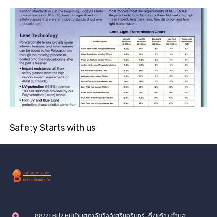
Safety Starts with us
88/21 หมู่2 หมู่บ้านศุภาลัยวิลล์(ศรีนครินทร์-กิ่งแก้ว) ตำบล