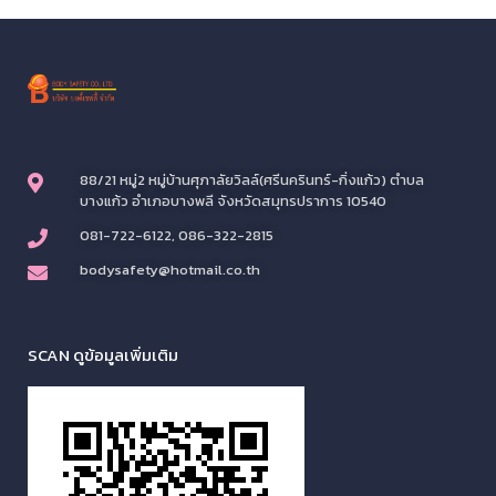
88/21 หมู่2 หมู่บ้านศุภาลัยวิลล์(ศรีนครินทร์-กิ่งแก้ว) ตำบล
บางแก้ว อำเภอบางพลี จังหวัดสมุทรปราการ 10540
081-722-6122, 086-322-2815
bodysafety@hotmail.co.th
SCAN ดูข้อมูลเพิ่มเติม