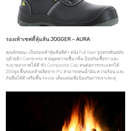
รองเท้าเซฟตี้หุ้มส้น JOGGER – AURA
คุณลักษณะ เป็นรองเท้าหุ้มส้นสีดำ หนัง Full Gain รูปทรงทันสมัย
บุด้วยผ้า Cambrella ช่วยดูดความชื้น กลิ่น ป้องกันเชื้อรา และ
ระบายอากาศได้ดี หัว Composite Cap ทนต่อการกระแทกได้
200จูล พื้นรองเท้าผลิตจาก PU สามารถทนน้ำมัน ความร้อน และ
กันลื่นได้ดี เสริมพื้น Kevlar เต็มแผ่นเพื่อป้องกันการเจาะทะลุ