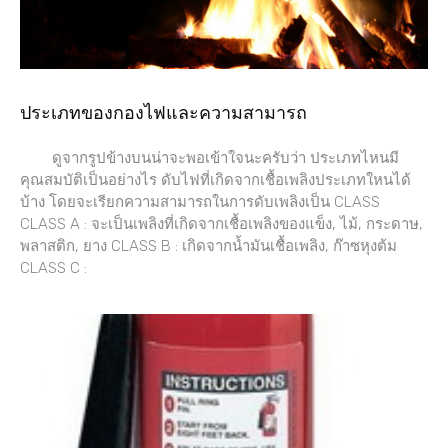
ประเภทของกองไฟและความสามารถ
ดูจากรูปข้างบนน่าจะพอเข้าใจนะครับว่า ประเภทไหนมี
คุณสมบัติเป็นอย่างไร ดับไฟที่เกิดจากเชื้อเพลิงประเภทใหนได้
บ้าง โดยจะเรียกความสามารถในการดับเพลิงเป็น CLASS
CLASS A : จะเป็นเพลิงที่เกิดจากเชื้อเพลิงของแข็ง, ไม้, กระดาษ,
พลาสติก, ยาง CLASS B : เกิดจากน้ำมันเชื้อเพลิง, ก๊าซหุงต้ม
CLASS C :