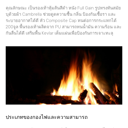
คุณลักษณะ เป็นรองเท้าหุ้มส้นสีดำ หนัง Full Gain รูปทรงทันสมัย
บุด้วยผ้า Cambrella ช่วยดูดความชื้น กลิ่น ป้องกันเชื้อรา และ
ระบายอากาศได้ดี หัว Composite Cap ทนต่อการกระแทกได้
200จูล พื้นรองเท้าผลิตจาก PU สามารถทนน้ำมัน ความร้อน และ
กันลื่นได้ดี เสริมพื้น Kevlar เต็มแผ่นเพื่อป้องกันการเจาะทะลุ
ประเภทของกองไฟและความสามารถ