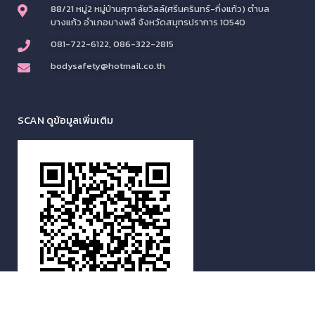
88/21 หมู่2 หมู่บ้านศุภาลัยวิลล์(ศรีนครินทร์-กิ่งแก้ว) ตำบล
บางแก้ว อำเภอบางพลี จังหวัดสมุทรปราการ 10540
081-722-6122, 086-322-2815
bodysafety@hotmail.co.th
SCAN ดูข้อมูลเพิ่มเติม