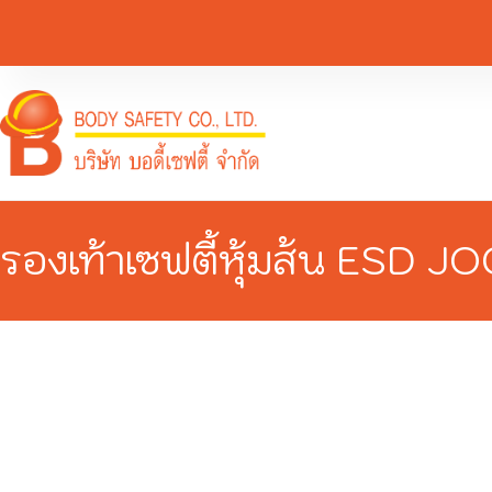
รองเท้าเซฟตี้หุ้มส้น ESD