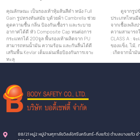
คุณลักษณะ เป็นรองเท้าหุ้มส้นสีดำ หนัง Full
ดูจากรูปข้า
Gain รูปทรงทันสมัย บุด้วยผ้า Cambrella ช่วย
ประเภทไหนมีคุ
ดูดความชื้น กลิ่น ป้องกันเชื้อรา และระบาย
จากเชื้อเพลิง
อากาศได้ดี หัว Composite Cap ทนต่อการ
ความสามารถใน
กระแทกได้ 200จูล พื้นรองเท้าผลิตจาก PU
CLASS A : จะเป
สามารถทนน้ำมัน ความร้อน และกันลื่นได้ดี
ของแข็ง, ไม้,
เสริมพื้น Kevlar เต็มแผ่นเพื่อป้องกันการเจาะ
: เกิดจากน้ำมัน
ทะลุ
88/21 หมู่2 หมู่บ้านศุภาลัยวิลล์(ศรีนครินทร์-กิ่งแก้ว) ตำบลบางแก้