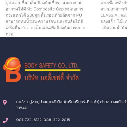
ดูดความชื้น กลิ่น ป้องกันเชื้อรา และระบาย
จากเชื้อเพลิง
อากาศได้ดี หัว Composite Cap ทนต่อการ
ความสามารถใน
กระแทกได้ 200จูล พื้นรองเท้าผลิตจาก PU
CLASS A : จะเป
สามารถทนน้ำมัน ความร้อน และกันลื่นได้ดี
ของแข็ง, ไม้,
เสริมพื้น Kevlar เต็มแผ่นเพื่อป้องกันการเจาะ
: เกิดจากน้ำมัน
ทะลุ
88/21 หมู่2 หมู่บ้านศุภาลัยวิลล์(ศรีนครินทร์-กิ่งแก้ว) ตำบลบางแก้
10540
081-722-6122, 086-322-2815