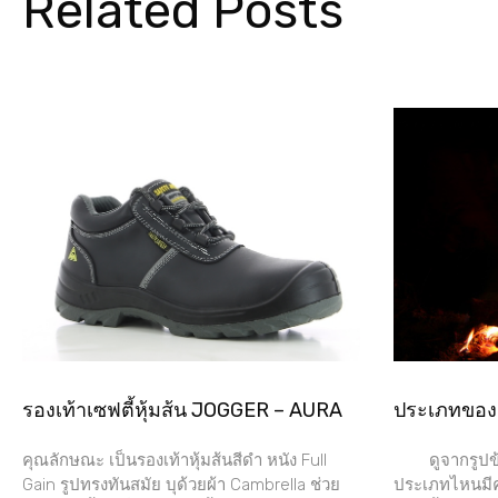
Related Posts
รองเท้าเซฟตี้หุ้มส้น JOGGER – AURA
ประเภทขอ
คุณลักษณะ เป็นรองเท้าหุ้มส้นสีดำ หนัง Full
ดูจากรูปข้า
Gain รูปทรงทันสมัย บุด้วยผ้า Cambrella ช่วย
ประเภทไหนมีคุ