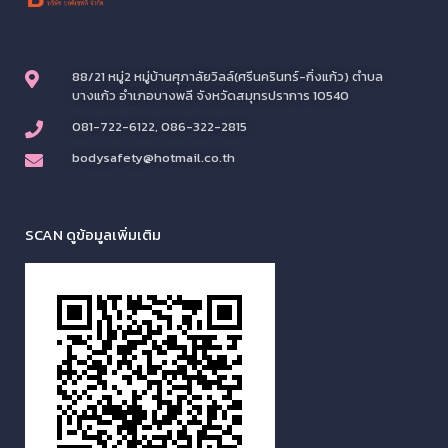
88/21 หมู่2 หมู่บ้านศุภาลัยวิลล์(ศรีนครินทร์-กิ่งแก้ว) ตำบล
บางแก้ว อำเภอบางพลี จังหวัดสมุทรปราการ 10540
081-722-6122, 086-322-2815
bodysafety@hotmail.co.th
SCAN ดูข้อมูลเพิ่มเติม