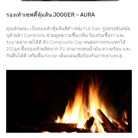
รองเท้าเซฟตี้หุ้มส้น JOGGER – AURA
คุณลักษณะ เป็นรองเท้าหุ้มส้นสีดำ หนัง Full Gain รูปทรงทันสมัย
บุด้วยผ้า Cambrella ช่วยดูดความชื้น กลิ่น ป้องกันเชื้อรา และ
ระบายอากาศได้ดี หัว Composite Cap ทนต่อการกระแทกได้
200จูล พื้นรองเท้าผลิตจาก PU สามารถทนน้ำมัน ความร้อน และ
กันลื่นได้ดี เสริมพื้น Kevlar เต็มแผ่นเพื่อป้องกันการเจาะทะลุ