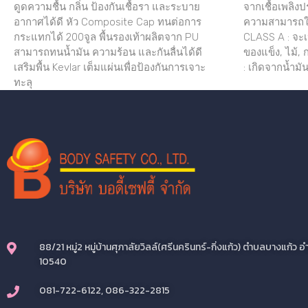
ดูดความชื้น กลิ่น ป้องกันเชื้อรา และระบาย
จากเชื้อเพลิง
อากาศได้ดี หัว Composite Cap ทนต่อการ
ความสามารถใน
กระแทกได้ 200จูล พื้นรองเท้าผลิตจาก PU
CLASS A : จะเป
สามารถทนน้ำมัน ความร้อน และกันลื่นได้ดี
ของแข็ง, ไม้,
เสริมพื้น Kevlar เต็มแผ่นเพื่อป้องกันการเจาะ
: เกิดจากน้ำมัน
ทะลุ
88/21 หมู่2 หมู่บ้านศุภาลัยวิลล์(ศรีนครินทร์-กิ่งแก้ว) ตำบลบางแก้
10540
081-722-6122, 086-322-2815