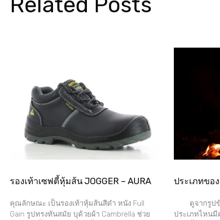
Related Posts
รองเท้าเซฟตี้หุ้มส้น JOGGER – AURA
ประเภทขอ
คุณลักษณะ เป็นรองเท้าหุ้มส้นสีดำ หนัง Full
ดูจากรูปข้า
Gain รูปทรงทันสมัย บุด้วยผ้า Cambrella ช่วย
ประเภทไหนมีคุ