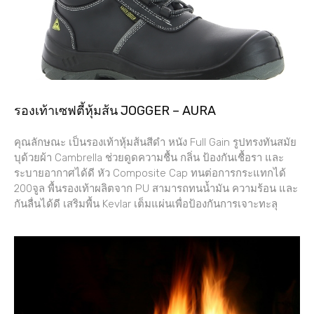
รองเท้าเซฟตี้หุ้มส้น JOGGER – AURA
คุณลักษณะ เป็นรองเท้าหุ้มส้นสีดำ หนัง Full Gain รูปทรงทันสมัย
บุด้วยผ้า Cambrella ช่วยดูดความชื้น กลิ่น ป้องกันเชื้อรา และ
ระบายอากาศได้ดี หัว Composite Cap ทนต่อการกระแทกได้
200จูล พื้นรองเท้าผลิตจาก PU สามารถทนน้ำมัน ความร้อน และ
กันลื่นได้ดี เสริมพื้น Kevlar เต็มแผ่นเพื่อป้องกันการเจาะทะลุ