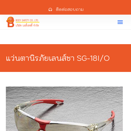
ติดต่อสอบถาม
แว่นตานิรภัยเลนส์ชา SG-18I/O