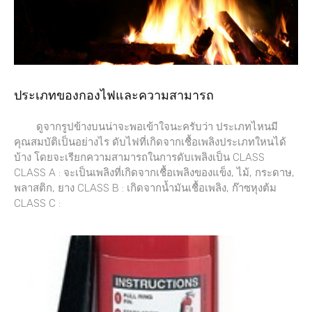
ประเภทของกองไฟและความสามารถ
ดูจากรูปข้างบนน่าจะพอเข้าใจนะครับว่า ประเภทไหนมี
คุณสมบัติเป็นอย่างไร ดับไฟที่เกิดจากเชื้อเพลิงประเภทใหนได้
บ้าง โดยจะเรียกความสามารถในการดับเพลิงเป็น CLASS
CLASS A : จะเป็นเพลิงที่เกิดจากเชื้อเพลิงของแข็ง, ไม้, กระดาษ,
พลาสติก, ยาง CLASS B : เกิดจากน้ำมันเชื้อเพลิง, ก๊าซหุงต้ม
CLASS C :