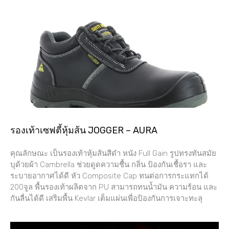
รองเท้าเซฟตี้หุ้มส้น JOGGER – AURA
คุณลักษณะ เป็นรองเท้าหุ้มส้นสีดำ หนัง Full Gain รูปทรงทันสมัย
บุด้วยผ้า Cambrella ช่วยดูดความชื้น กลิ่น ป้องกันเชื้อรา และ
ระบายอากาศได้ดี หัว Composite Cap ทนต่อการกระแทกได้
200จูล พื้นรองเท้าผลิตจาก PU สามารถทนน้ำมัน ความร้อน และ
กันลื่นได้ดี เสริมพื้น Kevlar เต็มแผ่นเพื่อป้องกันการเจาะทะลุ