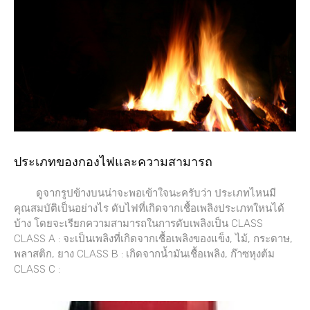
ประเภทของกองไฟและความสามารถ
ดูจากรูปข้างบนน่าจะพอเข้าใจนะครับว่า ประเภทไหนมี
คุณสมบัติเป็นอย่างไร ดับไฟที่เกิดจากเชื้อเพลิงประเภทใหนได้
บ้าง โดยจะเรียกความสามารถในการดับเพลิงเป็น CLASS
CLASS A : จะเป็นเพลิงที่เกิดจากเชื้อเพลิงของแข็ง, ไม้, กระดาษ,
พลาสติก, ยาง CLASS B : เกิดจากน้ำมันเชื้อเพลิง, ก๊าซหุงต้ม
CLASS C :