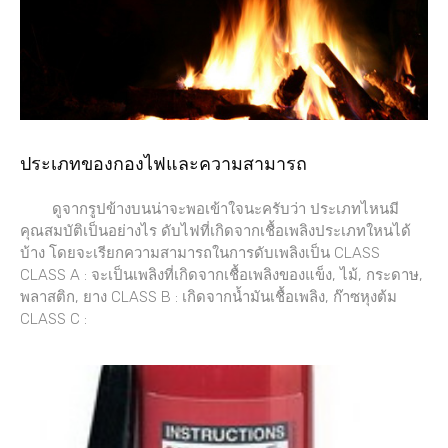
ประเภทของกองไฟและความสามารถ
ดูจากรูปข้างบนน่าจะพอเข้าใจนะครับว่า ประเภทไหนมี
คุณสมบัติเป็นอย่างไร ดับไฟที่เกิดจากเชื้อเพลิงประเภทใหนได้
บ้าง โดยจะเรียกความสามารถในการดับเพลิงเป็น CLASS
CLASS A : จะเป็นเพลิงที่เกิดจากเชื้อเพลิงของแข็ง, ไม้, กระดาษ,
พลาสติก, ยาง CLASS B : เกิดจากน้ำมันเชื้อเพลิง, ก๊าซหุงต้ม
CLASS C :