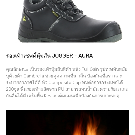
รองเท้าเซฟตี้หุ้มส้น JOGGER – AURA
คุณลักษณะ เป็นรองเท้าหุ้มส้นสีดำ หนัง Full Gain รูปทรงทันสมัย
บุด้วยผ้า Cambrella ช่วยดูดความชื้น กลิ่น ป้องกันเชื้อรา และ
ระบายอากาศได้ดี หัว Composite Cap ทนต่อการกระแทกได้
200จูล พื้นรองเท้าผลิตจาก PU สามารถทนน้ำมัน ความร้อน และ
กันลื่นได้ดี เสริมพื้น Kevlar เต็มแผ่นเพื่อป้องกันการเจาะทะลุ