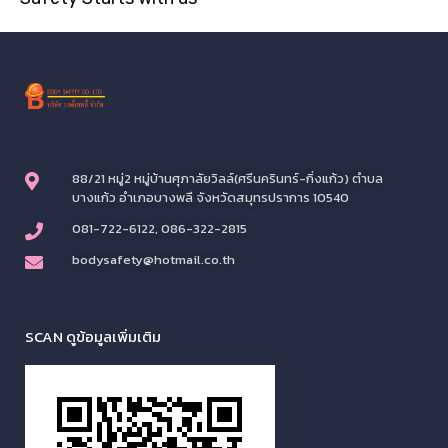
88/21 หมู่2 หมู่บ้านศุภาลัยวิลล์(ศรีนครินทร์-กิ่งแก้ว) ตำบล
บางแก้ว อำเภอบางพลี จังหวัดสมุทรปราการ 10540
081-722-6122, 086-322-2815
bodysafety@hotmail.co.th
SCAN ดูข้อมูลเพิ่มเติม