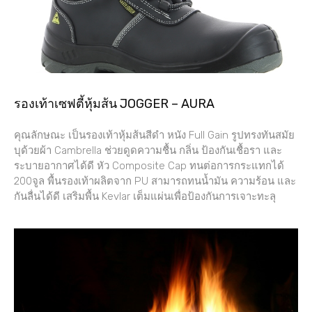
รองเท้าเซฟตี้หุ้มส้น JOGGER – AURA
คุณลักษณะ เป็นรองเท้าหุ้มส้นสีดำ หนัง Full Gain รูปทรงทันสมัย
บุด้วยผ้า Cambrella ช่วยดูดความชื้น กลิ่น ป้องกันเชื้อรา และ
ระบายอากาศได้ดี หัว Composite Cap ทนต่อการกระแทกได้
200จูล พื้นรองเท้าผลิตจาก PU สามารถทนน้ำมัน ความร้อน และ
กันลื่นได้ดี เสริมพื้น Kevlar เต็มแผ่นเพื่อป้องกันการเจาะทะลุ