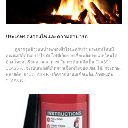
ประเภทของกองไฟและความสามารถ
ดูจากรูปข้างบนน่าจะพอเข้าใจนะครับว่า ประเภทไหนมี
คุณสมบัติเป็นอย่างไร ดับไฟที่เกิดจากเชื้อเพลิงประเภทใหนได้
บ้าง โดยจะเรียกความสามารถในการดับเพลิงเป็น CLASS
CLASS A : จะเป็นเพลิงที่เกิดจากเชื้อเพลิงของแข็ง, ไม้, กระดาษ,
พลาสติก, ยาง CLASS B : เกิดจากน้ำมันเชื้อเพลิง, ก๊าซหุงต้ม
CLASS C :