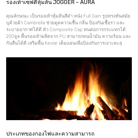
รองเท้าเซฟตี้หุ้มส้น JOGGER – AURA
คุณลักษณะ เป็นรองเท้าหุ้มส้นสีดำ หนัง Full Gain รูปทรงทันสมัย
บุด้วยผ้า Cambrella ช่วยดูดความชื้น กลิ่น ป้องกันเชื้อรา และ
ระบายอากาศได้ดี หัว Composite Cap ทนต่อการกระแทกได้
200จูล พื้นรองเท้าผลิตจาก PU สามารถทนน้ำมัน ความร้อน และ
กันลื่นได้ดี เสริมพื้น Kevlar เต็มแผ่นเพื่อป้องกันการเจาะทะลุ
ประเภทของกองไฟและความสามารถ