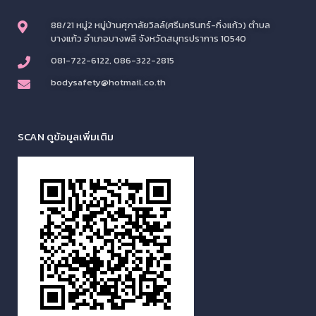
88/21 หมู่2 หมู่บ้านศุภาลัยวิลล์(ศรีนครินทร์-กิ่งแก้ว) ตำบล
บางแก้ว อำเภอบางพลี จังหวัดสมุทรปราการ 10540
081-722-6122, 086-322-2815
bodysafety@hotmail.co.th
SCAN ดูข้อมูลเพิ่มเติม