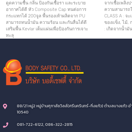
ดูดความชื้น กลิ่น ป้องกันเชื้อรา และระบาย
จากเชื้อเพลิง
อากาศได้ดี หัว Composite Cap ทนต่อการ
ความสามารถใน
กระแทกได้ 200จูล พื้นรองเท้าผลิตจาก PU
CLASS A : จะเป
สามารถทนน้ำมัน ความร้อน และกันลื่นได้ดี
ของแข็ง, ไม้,
เสริมพื้น Kevlar เต็มแผ่นเพื่อป้องกันการเจาะ
: เกิดจากน้ำมัน
ทะลุ
88/21 หมู่2 หมู่บ้านศุภาลัยวิลล์(ศรีนครินทร์-กิ่งแก้ว) ตำบลบางแก้
10540
081-722-6122, 086-322-2815