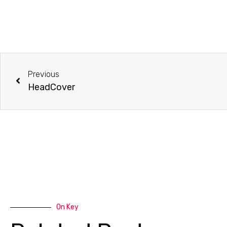
Previous
HeadCover
On Key