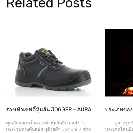
Related Posts
รองเท้าเซฟตี้หุ้มส้น JOGGER – AURA
ประเภทขอ
คุณลักษณะ เป็นรองเท้าหุ้มส้นสีดำ หนัง Full
ดูจากรูปข้า
Gain รูปทรงทันสมัย บุด้วยผ้า Cambrella ช่วย
ประเภทไหนมีคุ