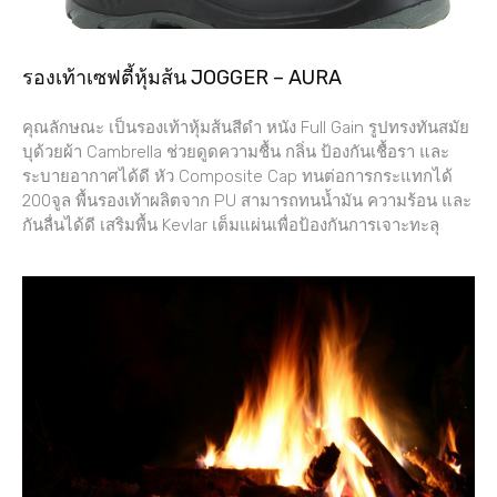
รองเท้าเซฟตี้หุ้มส้น JOGGER – AURA
คุณลักษณะ เป็นรองเท้าหุ้มส้นสีดำ หนัง Full Gain รูปทรงทันสมัย
บุด้วยผ้า Cambrella ช่วยดูดความชื้น กลิ่น ป้องกันเชื้อรา และ
ระบายอากาศได้ดี หัว Composite Cap ทนต่อการกระแทกได้
200จูล พื้นรองเท้าผลิตจาก PU สามารถทนน้ำมัน ความร้อน และ
กันลื่นได้ดี เสริมพื้น Kevlar เต็มแผ่นเพื่อป้องกันการเจาะทะลุ