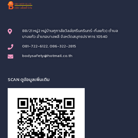
88/21 หมู่2 หมู่บ้านศุภาลัยวิลล์(ศรีนครินทร์-กิ่งแก้ว) ตำบล
บางแก้ว อำเภอบางพลี จังหวัดสมุทรปราการ 10540
081-722-6122, 086-322-2815
bodysafety@hotmail.co.th
SCAN ดูข้อมูลเพิ่มเติม