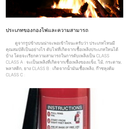
ประเภทของกองไฟและความสามารถ
ดูจากรูปข้างบนน่าจะพอเข้าใจนะครับว่า ประเภทไหนมี
คุณสมบัติเป็นอย่างไร ดับไฟที่เกิดจากเชื้อเพลิงประเภทใหนได้
บ้าง โดยจะเรียกความสามารถในการดับเพลิงเป็น CLASS
CLASS A : จะเป็นเพลิงที่เกิดจากเชื้อเพลิงของแข็ง, ไม้, กระดาษ,
พลาสติก, ยาง CLASS B : เกิดจากน้ำมันเชื้อเพลิง, ก๊าซหุงต้ม
CLASS C :