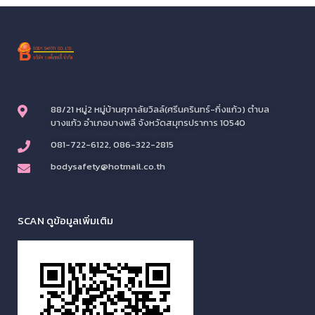
88/21 หมู่2 หมู่บ้านศุภาลัยวิลล์(ศรีนครินทร์-กิ่งแก้ว) ตำบล
บางแก้ว อำเภอบางพลี จังหวัดสมุทรปราการ 10540
081-722-6122, 086-322-2815
bodysafety@hotmail.co.th
SCAN ดูข้อมูลเพิ่มเติม