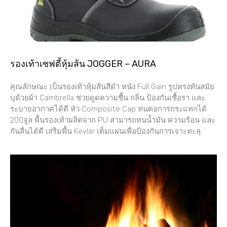
รองเท้าเซฟตี้หุ้มส้น JOGGER – AURA
คุณลักษณะ เป็นรองเท้าหุ้มส้นสีดำ หนัง Full Gain รูปทรงทันสมัย
บุด้วยผ้า Cambrella ช่วยดูดความชื้น กลิ่น ป้องกันเชื้อรา และ
ระบายอากาศได้ดี หัว Composite Cap ทนต่อการกระแทกได้
200จูล พื้นรองเท้าผลิตจาก PU สามารถทนน้ำมัน ความร้อน และ
กันลื่นได้ดี เสริมพื้น Kevlar เต็มแผ่นเพื่อป้องกันการเจาะทะลุ